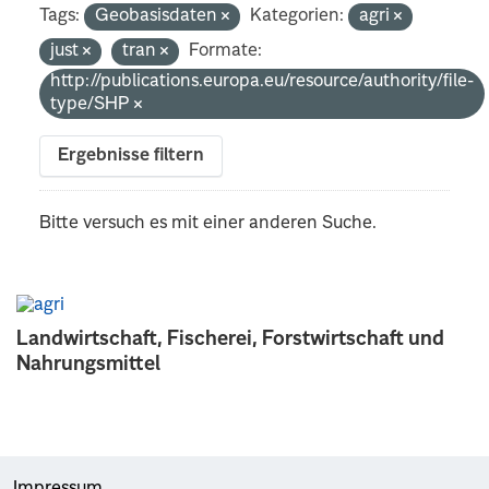
Tags:
Geobasisdaten
Kategorien:
agri
just
tran
Formate:
http://publications.europa.eu/resource/authority/file-
type/SHP
Ergebnisse filtern
Bitte versuch es mit einer anderen Suche.
Landwirtschaft, Fischerei, Forstwirtschaft und
Nahrungsmittel
Impressum