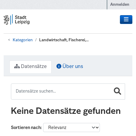
Zum Hauptinhalt wechseln
Anmelden
Kategorien
Landwirtschaft, Fischerei,...
Datensätze
Über uns
Keine Datensätze gefunden
Sortieren nach