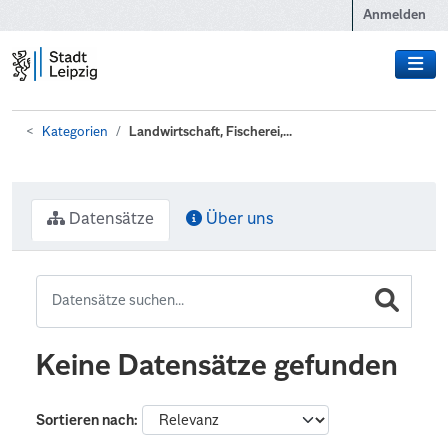
Zum Hauptinhalt wechseln
Anmelden
Kategorien
Landwirtschaft, Fischerei,...
Datensätze
Über uns
Keine Datensätze gefunden
Sortieren nach