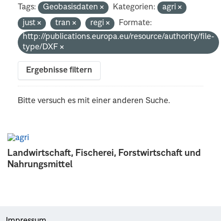
Tags:
Geobasisdaten
Kategorien:
agri
just
tran
regi
Formate:
http://publications.europa.eu/resource/authority/file-
type/DXF
Ergebnisse filtern
Bitte versuch es mit einer anderen Suche.
Landwirtschaft, Fischerei, Forstwirtschaft und
Nahrungsmittel
Impressum