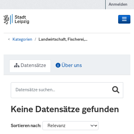
Zum Hauptinhalt wechseln
Anmelden
Kategorien
Landwirtschaft, Fischerei,...
Datensätze
Über uns
Keine Datensätze gefunden
Sortieren nach