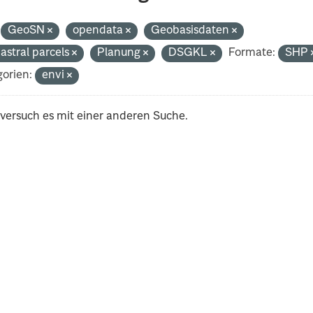
GeoSN
opendata
Geobasisdaten
astral parcels
Planung
DSGKL
Formate:
SHP
orien:
envi
 versuch es mit einer anderen Suche.