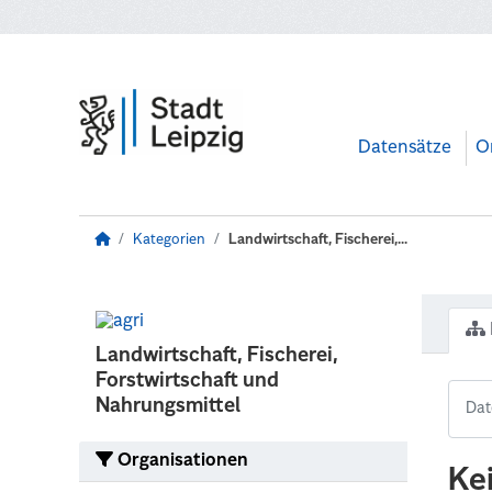
Zum Hauptinhalt wechseln
Datensätze
O
Kategorien
Landwirtschaft, Fischerei,...
Landwirtschaft, Fischerei,
Forstwirtschaft und
Nahrungsmittel
Organisationen
Ke