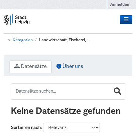
Zum Hauptinhalt wechseln
Anmelden
Kategorien
Landwirtschaft, Fischerei,...
Datensätze
Über uns
Keine Datensätze gefunden
Sortieren nach