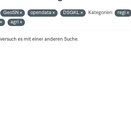
GeoSN
opendata
DSGKL
Kategorien:
regi
t
agri
 versuch es mit einer anderen Suche.