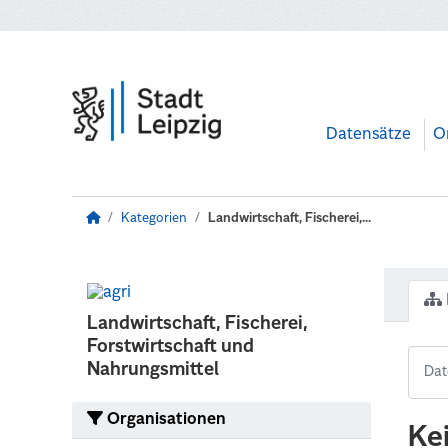
Zum Hauptinhalt wechseln
Datensätze
O
Kategorien
Landwirtschaft, Fischerei,...
Landwirtschaft, Fischerei,
Forstwirtschaft und
Nahrungsmittel
Organisationen
Ke