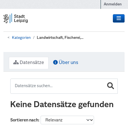
Zum Hauptinhalt wechseln
Anmelden
Kategorien
Landwirtschaft, Fischerei,...
Datensätze
Über uns
Keine Datensätze gefunden
Sortieren nach