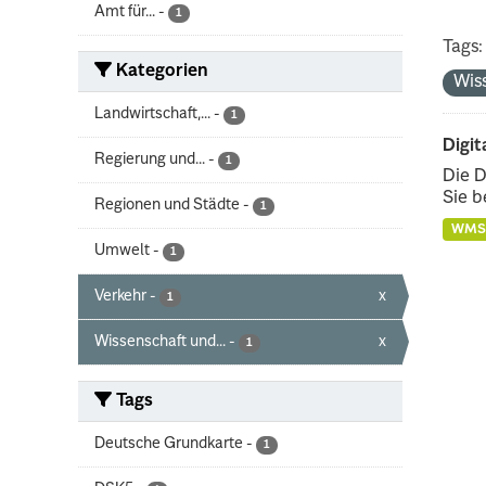
Amt für...
-
1
Tags:
Kategorien
Wis
Landwirtschaft,...
-
1
Digit
Regierung und...
-
1
Die D
Sie b
Regionen und Städte
-
1
WMS
Umwelt
-
1
Verkehr
-
x
1
Wissenschaft und...
-
x
1
Tags
Deutsche Grundkarte
-
1