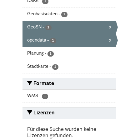
DSK5
-
1
Geobasisdaten
-
1
GeoSN
-
x
1
opendata
-
x
1
Planung
-
1
Stadtkarte
-
1
Formate
WMS
-
1
Lizenzen
Für diese Suche wurden keine
Lizenzen gefunden.