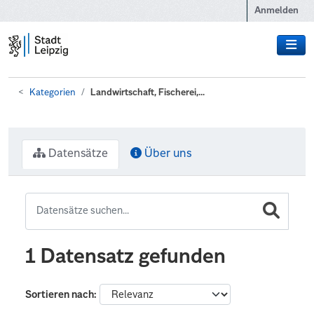
Zum Hauptinhalt wechseln
Anmelden
Kategorien
Landwirtschaft, Fischerei,...
Datensätze
Über uns
1 Datensatz gefunden
Sortieren nach