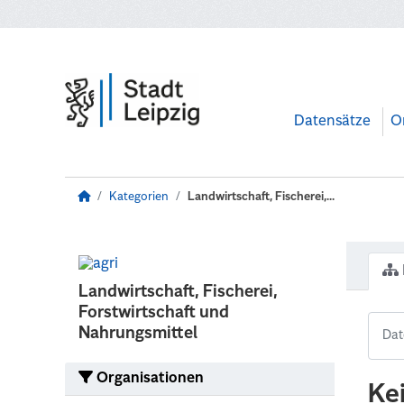
Zum Hauptinhalt wechseln
Datensätze
O
Kategorien
Landwirtschaft, Fischerei,...
Landwirtschaft, Fischerei,
Forstwirtschaft und
Nahrungsmittel
Organisationen
Ke