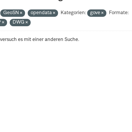
GeoSN
opendata
Kategorien:
gove
Formate:
P
DWG
 versuch es mit einer anderen Suche.