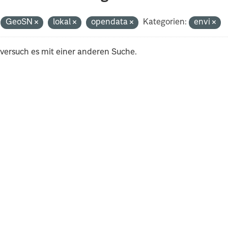
GeoSN
lokal
opendata
Kategorien:
envi
 versuch es mit einer anderen Suche.