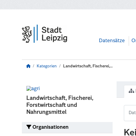
Zum Hauptinhalt wechseln
Datensätze
O
Kategorien
Landwirtschaft, Fischerei,...
Landwirtschaft, Fischerei,
Forstwirtschaft und
Nahrungsmittel
Organisationen
Ke