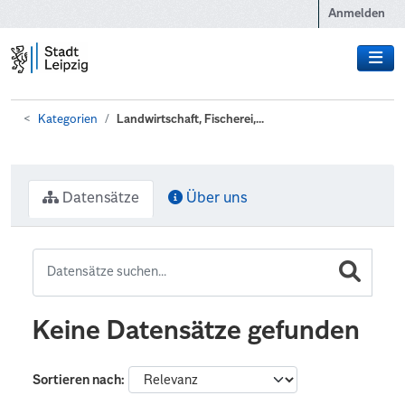
Zum Hauptinhalt wechseln
Anmelden
Kategorien
Landwirtschaft, Fischerei,...
Datensätze
Über uns
Keine Datensätze gefunden
Sortieren nach