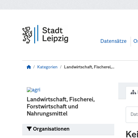
Zum Hauptinhalt wechseln
Datensätze
O
Kategorien
Landwirtschaft, Fischerei,...
Landwirtschaft, Fischerei,
Forstwirtschaft und
Nahrungsmittel
Organisationen
Ke