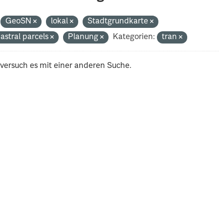
GeoSN
lokal
Stadtgrundkarte
astral parcels
Planung
Kategorien:
tran
 versuch es mit einer anderen Suche.