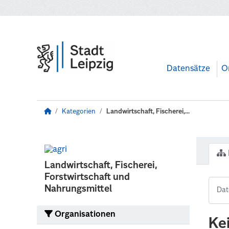
Zum Hauptinhalt wechseln
Datensätze
O
Kategorien
Landwirtschaft, Fischerei,...
Landwirtschaft, Fischerei,
Forstwirtschaft und
Nahrungsmittel
Organisationen
Ke