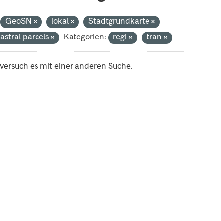
GeoSN
lokal
Stadtgrundkarte
astral parcels
Kategorien:
regi
tran
 versuch es mit einer anderen Suche.