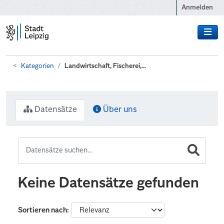
Zum Hauptinhalt wechseln
Anmelden
Kategorien
Landwirtschaft, Fischerei,...
Datensätze
Über uns
Keine Datensätze gefunden
Sortieren nach