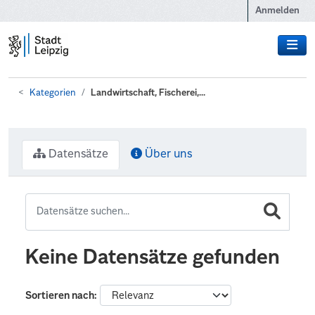
Zum Hauptinhalt wechseln
Anmelden
Kategorien
Landwirtschaft, Fischerei,...
Datensätze
Über uns
Keine Datensätze gefunden
Sortieren nach