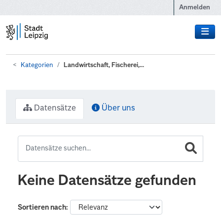
Zum Hauptinhalt wechseln
Anmelden
Kategorien
Landwirtschaft, Fischerei,...
Datensätze
Über uns
Keine Datensätze gefunden
Sortieren nach