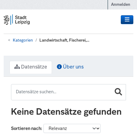
Zum Hauptinhalt wechseln
Anmelden
Kategorien
Landwirtschaft, Fischerei,...
Datensätze
Über uns
Keine Datensätze gefunden
Sortieren nach