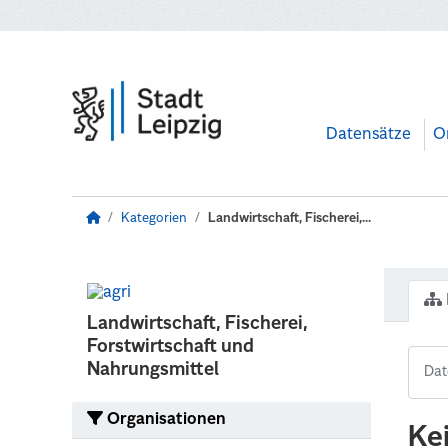
Zum Hauptinhalt wechseln
Datensätze
O
Kategorien
Landwirtschaft, Fischerei,...
Landwirtschaft, Fischerei,
Forstwirtschaft und
Nahrungsmittel
Organisationen
Ke