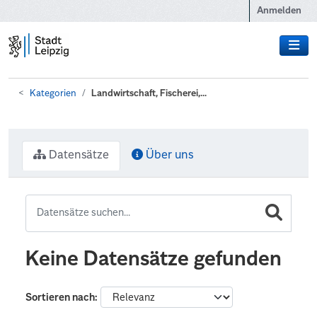
Zum Hauptinhalt wechseln
Anmelden
Kategorien
Landwirtschaft, Fischerei,...
Datensätze
Über uns
Keine Datensätze gefunden
Sortieren nach