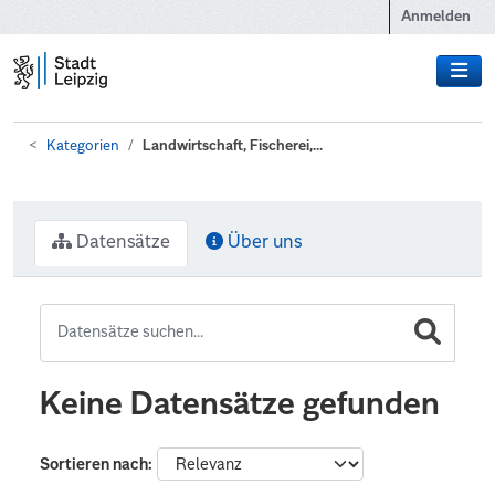
Zum Hauptinhalt wechseln
Anmelden
Kategorien
Landwirtschaft, Fischerei,...
Datensätze
Über uns
Keine Datensätze gefunden
Sortieren nach