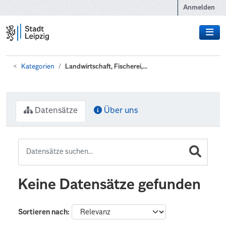
Zum Hauptinhalt wechseln
Anmelden
Kategorien
Landwirtschaft, Fischerei,...
Datensätze
Über uns
Keine Datensätze gefunden
Sortieren nach