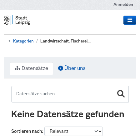
Zum Hauptinhalt wechseln
Anmelden
Kategorien
Landwirtschaft, Fischerei,...
Datensätze
Über uns
Keine Datensätze gefunden
Sortieren nach