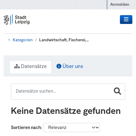
Zum Hauptinhalt wechseln
Anmelden
Kategorien
Landwirtschaft, Fischerei,...
Datensätze
Über uns
Keine Datensätze gefunden
Sortieren nach