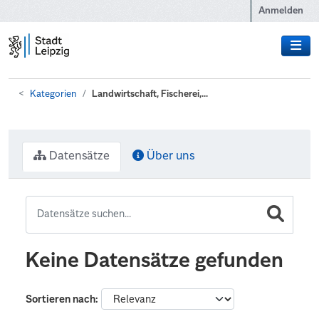
Zum Hauptinhalt wechseln
Anmelden
Kategorien
Landwirtschaft, Fischerei,...
Datensätze
Über uns
Keine Datensätze gefunden
Sortieren nach