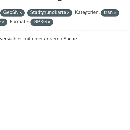
GeoSN
Stadtgrundkarte
Kategorien:
tran
e
Formate:
GPKG
 versuch es mit einer anderen Suche.