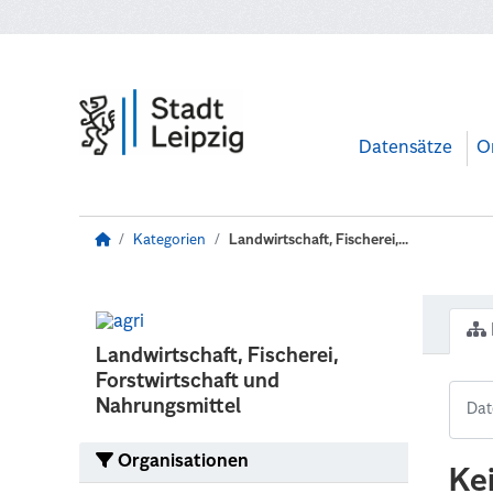
Zum Hauptinhalt wechseln
Datensätze
O
Kategorien
Landwirtschaft, Fischerei,...
Landwirtschaft, Fischerei,
Forstwirtschaft und
Nahrungsmittel
Organisationen
Ke