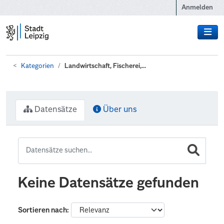
Zum Hauptinhalt wechseln
Anmelden
Kategorien
Landwirtschaft, Fischerei,...
Datensätze
Über uns
Keine Datensätze gefunden
Sortieren nach