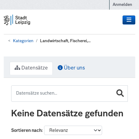
Zum Hauptinhalt wechseln
Anmelden
Kategorien
Landwirtschaft, Fischerei,...
Datensätze
Über uns
Keine Datensätze gefunden
Sortieren nach