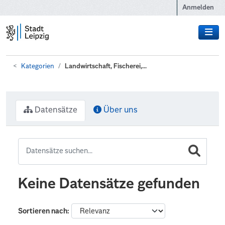
Zum Hauptinhalt wechseln
Anmelden
Kategorien
Landwirtschaft, Fischerei,...
Datensätze
Über uns
Keine Datensätze gefunden
Sortieren nach