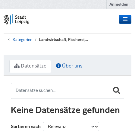
Zum Hauptinhalt wechseln
Anmelden
Kategorien
Landwirtschaft, Fischerei,...
Datensätze
Über uns
Keine Datensätze gefunden
Sortieren nach