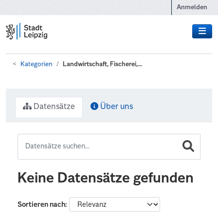
Zum Hauptinhalt wechseln
Anmelden
Kategorien
Landwirtschaft, Fischerei,...
Datensätze
Über uns
Keine Datensätze gefunden
Sortieren nach