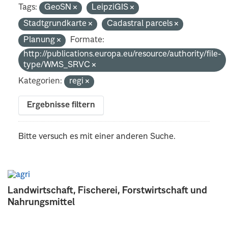
Tags:
GeoSN
LeipziGIS
Stadtgrundkarte
Cadastral parcels
Planung
Formate:
http://publications.europa.eu/resource/authority/file-
type/WMS_SRVC
Kategorien:
regi
Ergebnisse filtern
Bitte versuch es mit einer anderen Suche.
Landwirtschaft, Fischerei, Forstwirtschaft und
Nahrungsmittel