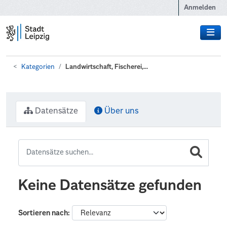
Zum Hauptinhalt wechseln
Anmelden
Kategorien
Landwirtschaft, Fischerei,...
Datensätze
Über uns
Keine Datensätze gefunden
Sortieren nach