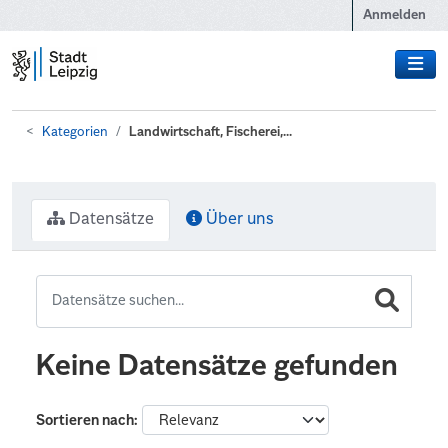
Zum Hauptinhalt wechseln
Anmelden
Kategorien
Landwirtschaft, Fischerei,...
Datensätze
Über uns
Keine Datensätze gefunden
Sortieren nach