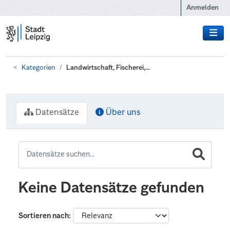
Zum Hauptinhalt wechseln
Anmelden
Kategorien
Landwirtschaft, Fischerei,...
Datensätze
Über uns
Keine Datensätze gefunden
Sortieren nach