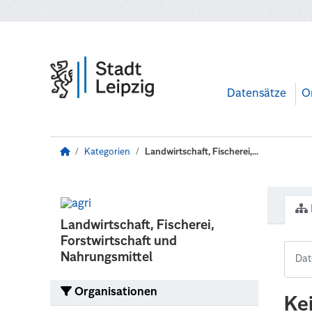
Zum Hauptinhalt wechseln
Datensätze
O
Kategorien
Landwirtschaft, Fischerei,...
Landwirtschaft, Fischerei,
Forstwirtschaft und
Nahrungsmittel
Organisationen
Ke