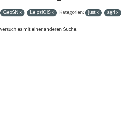
GeoSN
LeipziGIS
Kategorien:
just
agri
 versuch es mit einer anderen Suche.