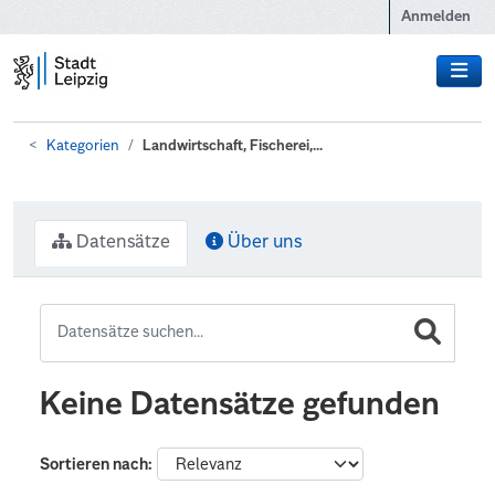
Zum Hauptinhalt wechseln
Anmelden
Kategorien
Landwirtschaft, Fischerei,...
Datensätze
Über uns
Keine Datensätze gefunden
Sortieren nach