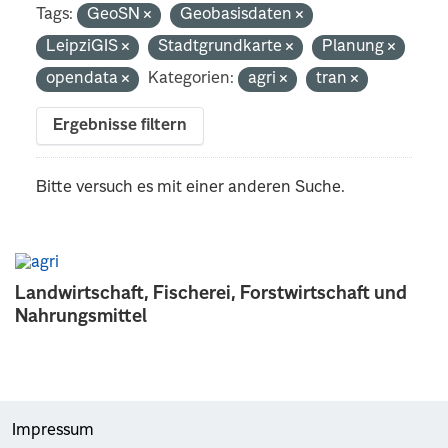
Tags:
GeoSN
Geobasisdaten
LeipziGIS
Stadtgrundkarte
Planung
opendata
Kategorien:
agri
tran
Ergebnisse filtern
Bitte versuch es mit einer anderen Suche.
Landwirtschaft, Fischerei, Forstwirtschaft und
Nahrungsmittel
Impressum