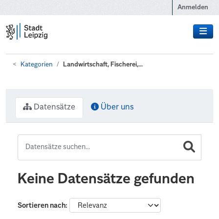
Zum Hauptinhalt wechseln
Anmelden
Kategorien
Landwirtschaft, Fischerei,...
Datensätze
Über uns
Keine Datensätze gefunden
Sortieren nach