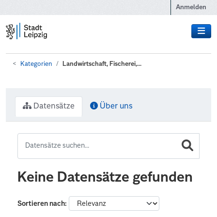
Zum Hauptinhalt wechseln
Anmelden
Kategorien
Landwirtschaft, Fischerei,...
Datensätze
Über uns
Keine Datensätze gefunden
Sortieren nach