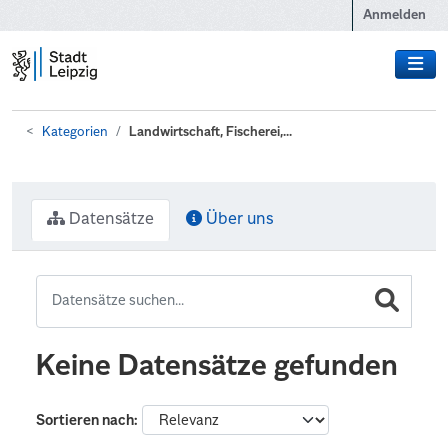
Zum Hauptinhalt wechseln
Anmelden
Kategorien
Landwirtschaft, Fischerei,...
Datensätze
Über uns
Keine Datensätze gefunden
Sortieren nach