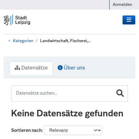
Zum Hauptinhalt wechseln
Anmelden
Kategorien
Landwirtschaft, Fischerei,...
Datensätze
Über uns
Keine Datensätze gefunden
Sortieren nach