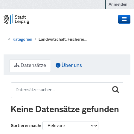
Zum Hauptinhalt wechseln
Anmelden
Kategorien
Landwirtschaft, Fischerei,...
Datensätze
Über uns
Keine Datensätze gefunden
Sortieren nach