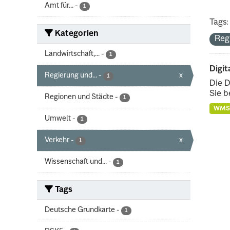
Amt für...
-
1
Tags:
Kategorien
Reg
Landwirtschaft,...
-
1
Digit
Regierung und...
-
x
1
Die D
Sie b
Regionen und Städte
-
1
WMS
Umwelt
-
1
Verkehr
-
x
1
Wissenschaft und...
-
1
Tags
Deutsche Grundkarte
-
1