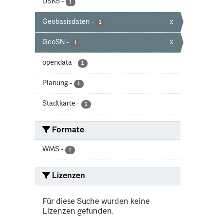
DSK5
-
1
Geobasisdaten
-
x
1
GeoSN
-
x
1
opendata
-
1
Planung
-
1
Stadtkarte
-
1
Formate
WMS
-
1
Lizenzen
Für diese Suche wurden keine
Lizenzen gefunden.