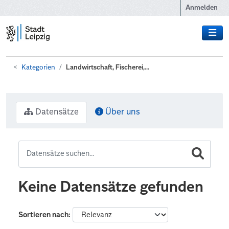
Zum Hauptinhalt wechseln
Anmelden
Kategorien
Landwirtschaft, Fischerei,...
Datensätze
Über uns
Keine Datensätze gefunden
Sortieren nach