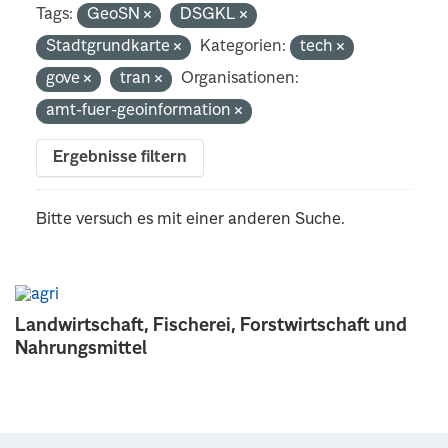
Tags:
GeoSN
DSGKL
Stadtgrundkarte
Kategorien:
tech
gove
tran
Organisationen:
amt-fuer-geoinformation
Ergebnisse filtern
Bitte versuch es mit einer anderen Suche.
Landwirtschaft, Fischerei, Forstwirtschaft und
Nahrungsmittel