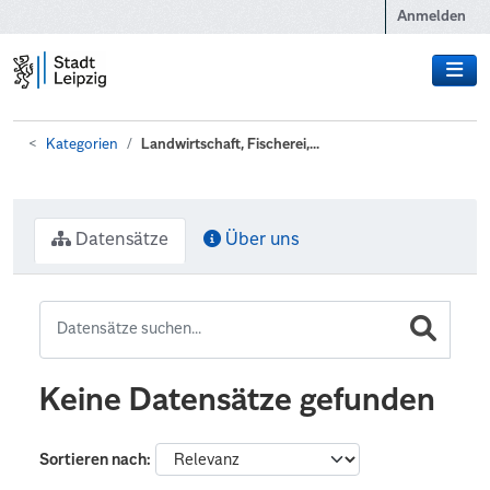
Zum Hauptinhalt wechseln
Anmelden
Kategorien
Landwirtschaft, Fischerei,...
Datensätze
Über uns
Keine Datensätze gefunden
Sortieren nach