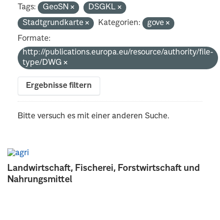
Tags:
GeoSN
DSGKL
Stadtgrundkarte
Kategorien:
gove
Formate:
http://publications.europa.eu/resource/authority/file-
type/DWG
Ergebnisse filtern
Bitte versuch es mit einer anderen Suche.
Landwirtschaft, Fischerei, Forstwirtschaft und
Nahrungsmittel