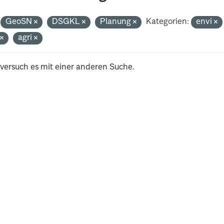
GeoSN
DSGKL
Planung
Kategorien:
envi
t
agri
 versuch es mit einer anderen Suche.