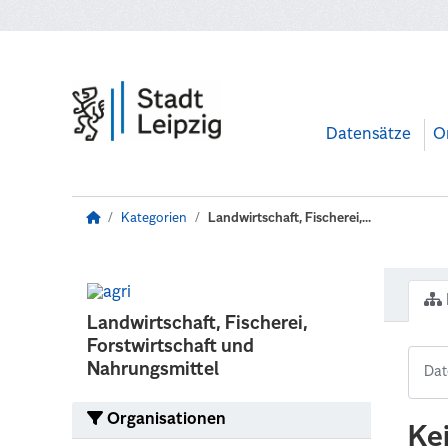
Zum Hauptinhalt wechseln
Datensätze
O
Kategorien
Landwirtschaft, Fischerei,...
Landwirtschaft, Fischerei,
Forstwirtschaft und
Nahrungsmittel
Organisationen
Ke