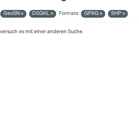
GeoSN
DSGKL
Formate:
GPKG
SHP
 versuch es mit einer anderen Suche.