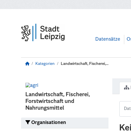
Zum Hauptinhalt wechseln
Datensätze
O
Kategorien
Landwirtschaft, Fischerei,...
Landwirtschaft, Fischerei,
Forstwirtschaft und
Nahrungsmittel
Organisationen
Ke