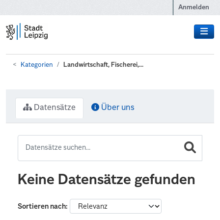
Zum Hauptinhalt wechseln
Anmelden
Kategorien
Landwirtschaft, Fischerei,...
Datensätze
Über uns
Keine Datensätze gefunden
Sortieren nach