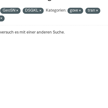
GeoSN
DSGKL
Kategorien:
gove
tran
i
 versuch es mit einer anderen Suche.