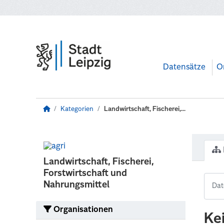
Zum Hauptinhalt wechseln
Datensätze
O
Kategorien
Landwirtschaft, Fischerei,...
Landwirtschaft, Fischerei,
Forstwirtschaft und
Nahrungsmittel
Organisationen
Ke