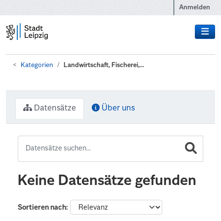
Zum Hauptinhalt wechseln
Anmelden
Kategorien
Landwirtschaft, Fischerei,...
Datensätze
Über uns
Keine Datensätze gefunden
Sortieren nach