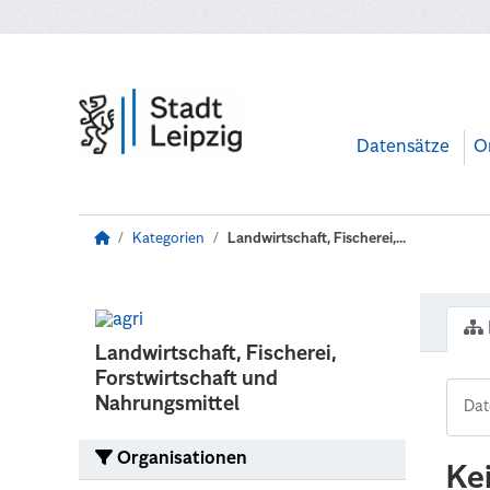
Zum Hauptinhalt wechseln
Datensätze
O
Kategorien
Landwirtschaft, Fischerei,...
Landwirtschaft, Fischerei,
Forstwirtschaft und
Nahrungsmittel
Organisationen
Ke