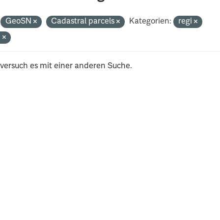
GeoSN
Cadastral parcels
Kategorien:
regi
n
 versuch es mit einer anderen Suche.